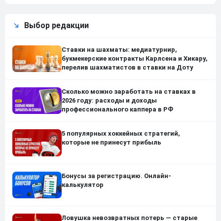
Выбор редакции
Ставки на шахматы: медиатурнир,
букмекерские контракты Карлсена и Хикару,
перелив шахматистов в ставки на Доту
Сколько можно заработать на ставках в
2026 году: расходы и доходы
профессионального каппера в РФ
5 популярных хоккейных стратегий,
которые не принесут прибыль
Бонусы за регистрацию. Онлайн-
калькулятор
Ловушка невозвратных потерь — старые