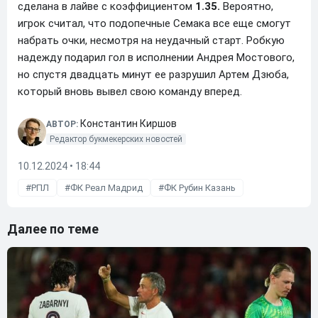
сделана в лайве с коэффициентом
1.35.
Вероятно,
игрок считал, что подопечные Семака все еще смогут
набрать очки, несмотря на неудачный старт. Робкую
надежду подарил гол в исполнении Андрея Мостового,
но спустя двадцать минут ее разрушил Артем Дзюба,
который вновь вывел свою команду вперед.
Константин Киршов
АВТОР:
Редактор букмекерских новостей
10.12.2024 • 18:44
РПЛ
ФК Реал Мадрид
ФК Рубин Казань
Далее по теме