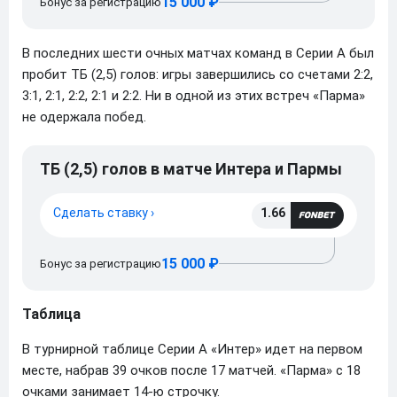
15 000 ₽
Бонус за регистрацию
В последних шести очных матчах команд в Серии А был
пробит ТБ (2,5) голов: игры завершились со счетами 2:2,
3:1, 2:1, 2:2, 2:1 и 2:2. Ни в одной из этих встреч «Парма»
не одержала побед.
ТБ (2,5) голов в матче Интера и Пармы
Сделать ставку ›
1.66
15 000 ₽
Бонус за регистрацию
Таблица
В турнирной таблице Серии А «Интер» идет на первом
месте, набрав 39 очков после 17 матчей. «Парма» с 18
очками занимает 14-ю строчку.