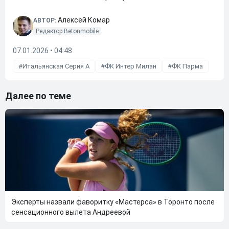
Алексей Комар
АВТОР:
Редактор Betonmobile
07.01.2026 • 04:48
Итальянская Серия А
ФК Интер Милан
ФК Парма
Далее по теме
Эксперты назвали фаворитку «Мастерса» в Торонто после
сенсационного вылета Андреевой