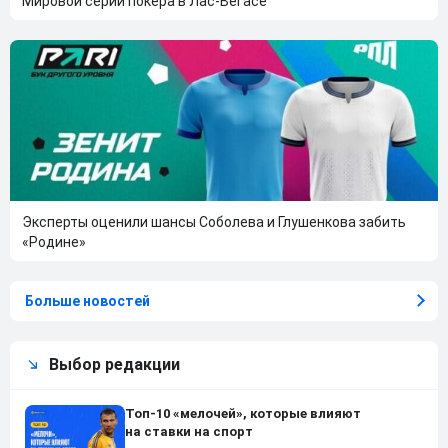
Мировой серии покера в Лас-Вегасе
Эксперты оценили шансы Соболева и Глушенкова забить
«Родине»
Больше новостей
Выбор редакции
Топ-10 «мелочей», которые влияют
на ставки на спорт