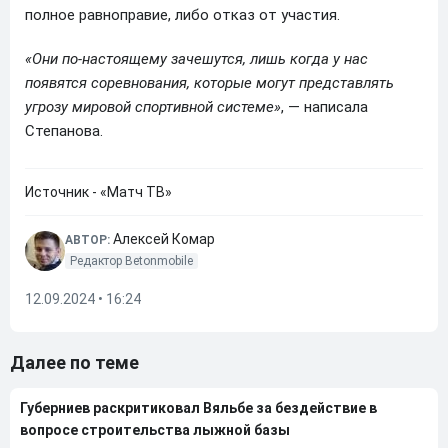
полное равноправие, либо отказ от участия.
«Они по‑настоящему зачешутся, лишь когда у нас
появятся соревнования, которые могут представлять
угрозу мировой спортивной системе»
, — написала
Степанова.
Источник - «Матч ТВ»
Алексей Комар
АВТОР:
Редактор Betonmobile
12.09.2024 • 16:24
Далее по теме
Губерниев раскритиковал Вяльбе за бездействие в
вопросе строительства лыжной базы