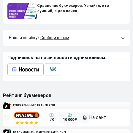
Сравнение букмекеров. Узнайте, кто
лучший, в два клика
Нашли ошибку?
Сообщите нам
Подпишись на наши новости одним кликом:
Рейтинг букмекеров
ГЕНЕРАЛЬНЫЙ ПАРТНЕР РПЛ
1
10 000₽
78
BETONMOBILE — ПАРТНЕР PARI 1 ЛИГА