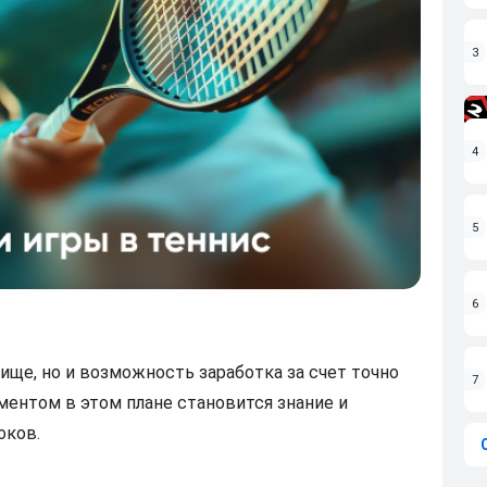
3
4
5
6
лище, но и возможность заработка за счет точно
7
ентом в этом плане становится знание и
оков.