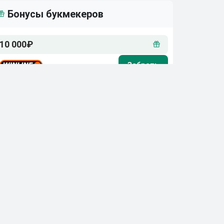
Бонусы букмекеров
10 000₽
20 000₽
40 000₽
15 000₽