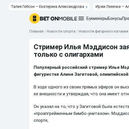
Талия Гибсон — Екатерина Александрова
Иржи Лехечка — А
Букмекеры
Бонусы
Про
Главная
/
Новости спорта
/
Новости фигурного катания
Стример Илья Мэддисон зая
только с олигархами
Популярный российский стример Илья Мэд
фигуристке Алине Загитовой, олимпийской
В ходе одного из своих прямых эфиров он выс
ее внешности и утверждая, что она имеет отн
Он указал на то, что у Загитовой была естест
«проапгрейженным бимбо-унитазом». Мэддисон
спорте,