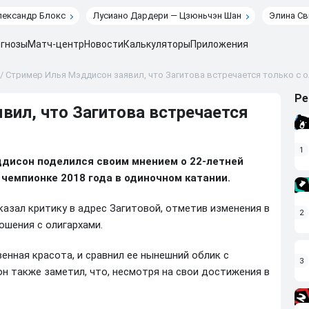
лександр Блокс
Лусиано Дардери — Цзюньчэн Шан
Элина Св
гнозы
Матч-центр
Новости
Калькуляторы
Приложения
/
Стример Илья Мэддисон заявил, что Загитова встречается только с 
Ре
вил, что Загитова встречается
1
дисон поделился своим мнением о 22-летней
 чемпионке 2018 года в одиночном катании.
казал критику в адрес Загитовой, отметив изменения в
2
ошения с олигархами.
венная красота, и сравнил ее нынешний облик с
3
 также заметил, что, несмотря на свои достижения в