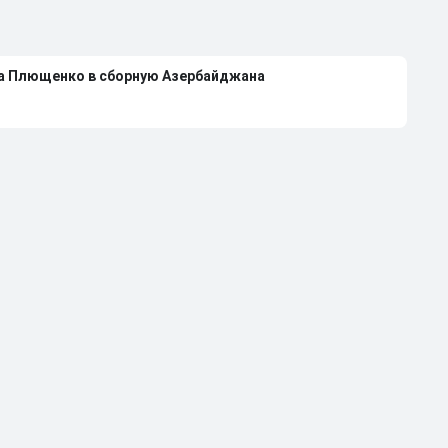
на Плющенко в сборную Азербайджана
лющенко выступать за сборную Азербайджана
 Авериной расстались из-за болезни
странили от работы тренером за травлю