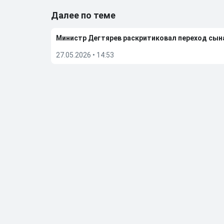
Далее по теме
Министр Дегтярев раскритиковал переход сы
27.05.2026
•
14:53
Мостовой прокомментировал решение сына П
23.05.2026
•
11:51
Алиев отреагировал на слухи, что они с Ариной
08.05.2026
•
10:22
Бывшую фигуристку чемпионку ОИ Дюамель от
05.05.2026
•
20:27
Больше новостей