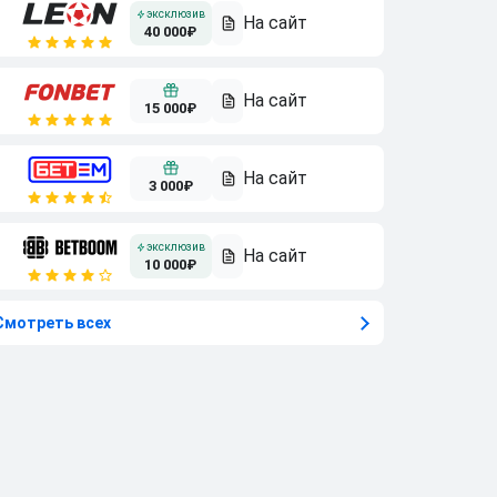
40 000₽
15 000₽
3 000₽
10 000₽
Смотреть всех