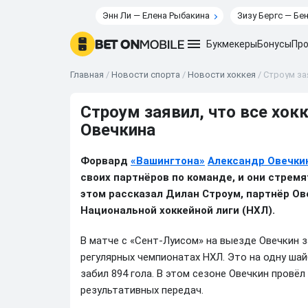
Энн Ли — Елена Рыбакина
Зизу Бергс — Бе
Букмекеры
Бонусы
Про
Главная
/
Новости спорта
/
Новости хоккея
/
Строум за
Строум заявил, что все хок
Овечкина
Форвард
«Вашингтона»
Александр Овечки
своих партнёров по команде, и они стремя
этом рассказал Дилан Строум, партнёр Ов
Национальной хоккейной лиги (НХЛ).
В матче с «Сент-Луисом» на выезде Овечкин за
регулярных чемпионатах НХЛ. Это на одну шай
забил 894 гола. В этом сезоне Овечкин провёл 
результативных передач.