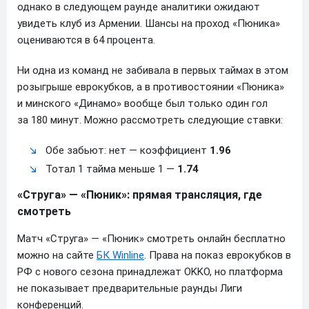
однако в следующем раунде аналитики ожидают
увидеть клуб из Армении. Шансы на проход «Пюника»
оцениваются в 64 процента.
Ни одна из команд не забивала в первых таймах в этом
розыгрыше еврокубков, а в противостоянии «Пюника»
и минского «Динамо» вообще был только один гол
за 180 минут. Можно рассмотреть следующие ставки:
Обе забьют: нет — коэффициент
1.96
Тотал 1 тайма меньше 1 —
1.74
«Струга» — «Пюник»: прямая трансляция, где
смотреть
Матч «Струга» — «Пюник» смотреть онлайн бесплатно
можно на сайте
БК Winline
. Права на показ еврокубков в
РФ с нового сезона принадлежат OKKO, но платформа
не показывает предварительные раунды Лиги
конференций.