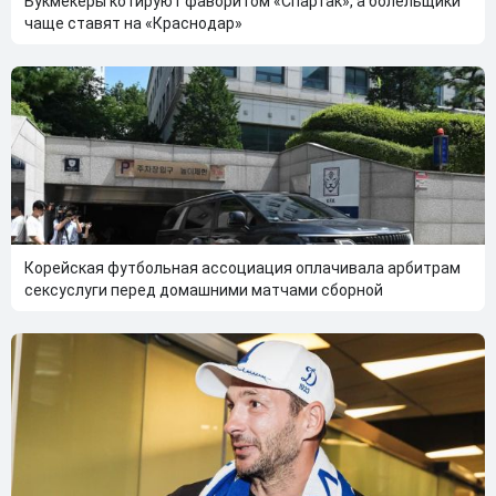
Букмекеры котируют фаворитом «Спартак», а болельщики
чаще ставят на «Краснодар»
Корейская футбольная ассоциация оплачивала арбитрам
сексуслуги перед домашними матчами сборной