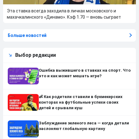
Эта ставка всегда заходила в личках московского и
махачкалинского «Динамо». Кэф 1.70 — вновь сыграет
Больше новостей
Выбор редакции
Ошибка выжившего в ставках на спорт. Что
это и как может мешать игре?
👶 Как родители ставили в букмекерских
конторах на футбольные успехи своих
детей и срывали куш
Заблуждение зеленого леса — когда детали
заслоняют глобальную картину