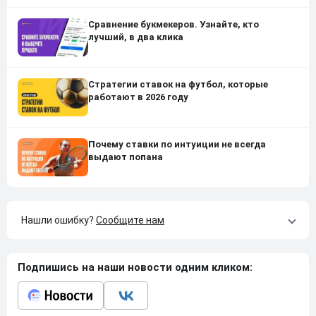
Сравнение букмекеров. Узнайте, кто
лучший, в два клика
Стратегии ставок на футбол, которые
работают в 2026 году
Почему ставки по интуиции не всегда
выдают попана
Нашли ошибку?
Сообщите нам
Подпишись на наши новости одним кликом: