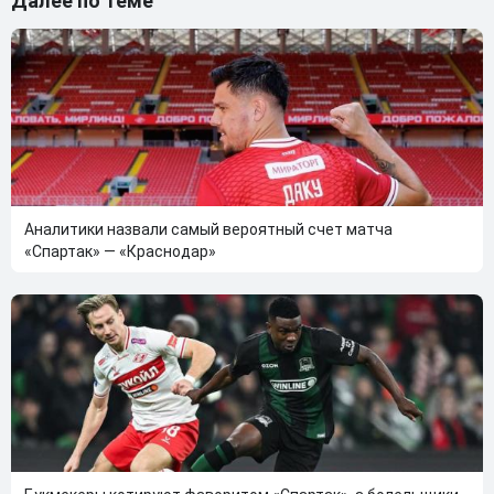
Далее по теме
Аналитики назвали самый вероятный счет матча
«Спартак» — «Краснодар»