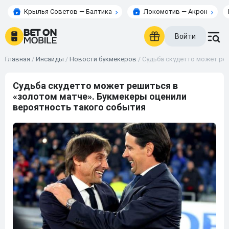
Крылья Советов — Балтика
Локомотив — Акрон
Войти
Главная
/
Инсайды
/
Новости букмекеров
/
Судьба скудетто может ре
Судьба скудетто может решиться в
«золотом матче». Букмекеры оценили
вероятность такого события