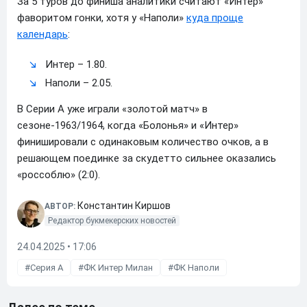
За 5 туров до финиша аналитики считают «Интер»
фаворитом гонки, хотя у «Наполи»
куда проще
календарь
:
Интер – 1.80.
Наполи – 2.05.
В Серии А уже играли «золотой матч» в
сезоне-1963/1964, когда «Болонья» и «Интер»
финишировали с одинаковым количество очков, а в
решающем поединке за скудетто сильнее оказались
«россоблю» (2:0).
Константин Киршов
АВТОР:
Редактор букмекерских новостей
24.04.2025 • 17:06
Серия А
ФК Интер Милан
ФК Наполи