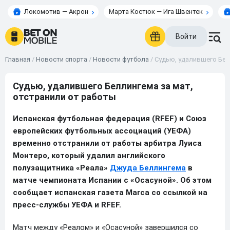
Локомотив — Акрон
Марта Костюк — Ига Швентек
Войти
Главная
/
Новости спорта
/
Новости футбола
/
Судью, удалившего Бел
Судью, удалившего Беллингема за мат,
отстранили от работы
Испанская футбольная федерация (RFEF) и Союз
европейских футбольных ассоциаций (УЕФА)
временно отстранили от работы арбитра Луиса
Монтеро, который удалил английского
полузащитника «Реала»
Джуда Беллингема
в
матче чемпионата Испании с «Осасуной». Об этом
сообщает испанская газета Marca со ссылкой на
пресс-службы УЕФА и RFEF.
Матч между «Реалом» и «Осасуной» завершился со