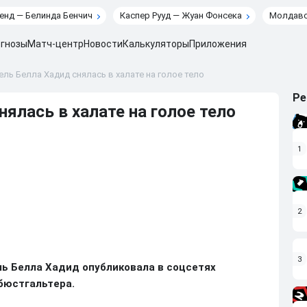
енд — Белинда Бенчич
Каспер Рууд — Жуан Фонсека
Молдавс
гнозы
Матч-центр
Новости
Калькуляторы
Приложения
ль Белла Хадид снялась в халате на голое тело
Ре
ялась в халате на голое тело
1
2
3
ь Белла Хадид опубликовала в соцсетях
 бюстгальтера.