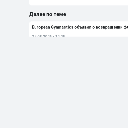
Далее по теме
European Gymnastics объявил о возвращении ф
24.05.2026
•
13:35
Российские гимнастки выступят на чемпионат
24.05.2026
•
09:03
FIB сообщила об отмене чемпионата мира по бе
23.05.2026
•
08:14
Дмитрий Губерниев подвел итоги встречи с Е
20.05.2026
•
12:55
Больше новостей