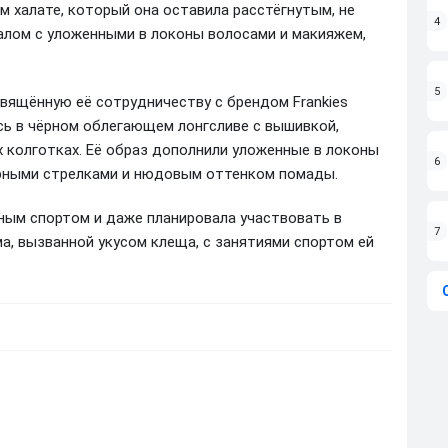
м халате, который она оставила расстёгнутым, не
4
калом с уложенными в локоны волосами и макияжем,
5
свящённую её сотрудничеству с брендом Frankies
ась в чёрном облегающем лонгсливе с вышивкой,
х колготках. Её образ дополнили уложенные в локоны
6
ёрными стрелками и нюдовым оттенком помады.
ным спортом и даже планировала участвовать в
7
ма, вызванной укусом клеща, с занятиями спортом ей