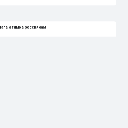
лага и гимна россиянам
е Европы со своими флагом и гимном
нди 2027 года из-за неучастия России
леной Вяльбе и Дмитрием Свищевым