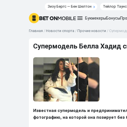
Зизу Бергс — Бен Шелтон
Тейлор Таунс
Букмекеры
Бонусы
Про
Главная
/
Новости спорта
/
Прочие новости
/
Супермоде
Супермодель Белла Хадид сн
Известная супермодель и предпринимател
фотографию, на которой она позирует без