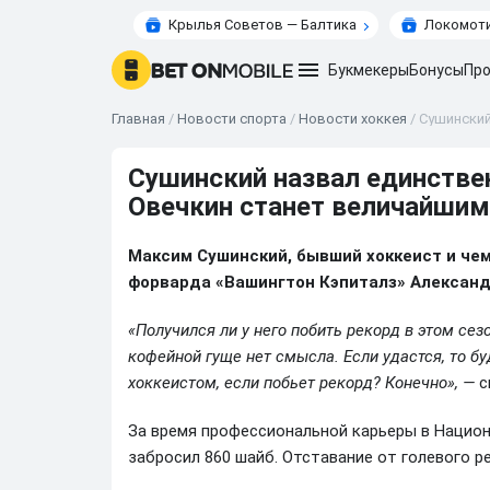
Крылья Советов — Балтика
Локомоти
Букмекеры
Бонусы
Про
Главная
/
Новости спорта
/
Новости хоккея
/
Сушинский
Сушинский назвал единствен
Овечкин станет величайшим
Максим Сушинский, бывший хоккеист и чем
форварда «Вашингтон Кэпиталз» Александ
«Получился ли у него побить рекорд в этом сез
кофейной гуще нет смысла. Если удастся, то б
хоккеистом, если побьет рекорд? Конечно», —
с
За время профессиональной карьеры в Национ
забросил 860 шайб. Отставание от голевого р