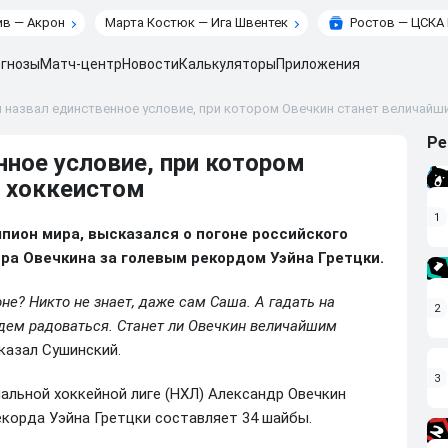
в — Акрон
Марта Костюк — Ига Швентек
Ростов — ЦСКА
гнозы
Матч-центр
Новости
Калькуляторы
Приложения
 назвал единственное условие, при котором Овечкин станет величайш
Ре
ное условие, при котором
 хоккеистом
1
пион мира, высказался о погоне российского
ра Овечкина за голевым рекордом Уэйна Гретцки.
оне? Никто не знает, даже сам Саша. А гадать на
2
удем радоваться. Станет ли Овечкин величайшим
казал Сушинский.
3
альной хоккейной лиге (НХЛ) Александр Овечкин
екорда Уэйна Гретцки составляет 34 шайбы.