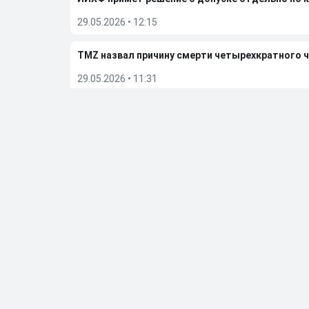
29.05.2026
•
12:15
TMZ назвал причину смерти четырехкратного 
29.05.2026
•
11:31
«Вегас» обыграл «Колорадо» и вышел в финал п
27.05.2026
•
06:50
Больше новостей
Выбор редакции