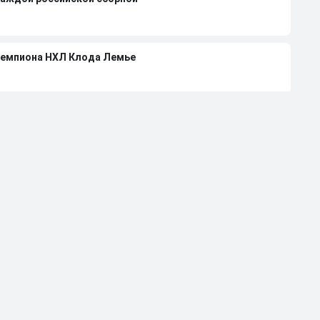
чемпиона НХЛ Клода Лемье
лей-офф НХЛ-2026 при 4-0 в серии