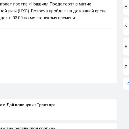
сыграет против «Нэшвилл Предаторз» в матче
4
ной лиги (НХЛ). Встреча пройдет на домашней арене
дет в 03:00 по московскому времени…
5
6
7
с и Дэй покинули «Трактор»
каждой российской сборной