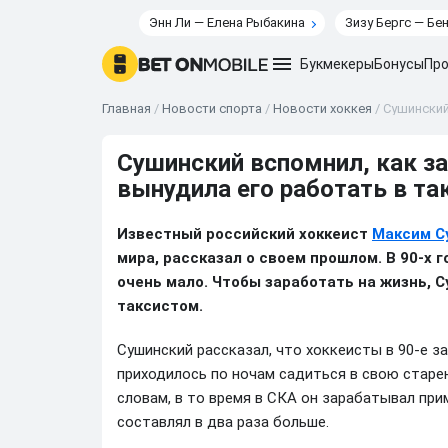
Энн Ли — Елена Рыбакина
Зизу Бергс — Бе
Букмекеры
Бонусы
Про
Главная
/
Новости спорта
/
Новости хоккея
/
Сушинский
Сушинский вспомнил, как за
вынудила его работать в та
Известный российский хоккеист
Максим С
мира, рассказал о своем прошлом. В 90-х г
очень мало. Чтобы заработать на жизнь,
таксистом.
Сушинский рассказал, что хоккеисты в 90-е з
приходилось по ночам садиться в свою старе
словам, в то время в СКА он зарабатывал прим
составлял в два раза больше.