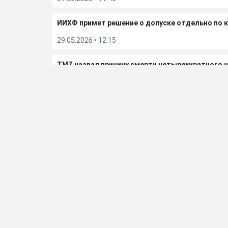
ИИХФ примет решение о допуске отдельно по 
29.05.2026
•
12:15
TMZ назвал причину смерти четырехкратного 
29.05.2026
•
11:31
«Вегас» обыграл «Колорадо» и вышел в финал п
27.05.2026
•
06:50
Больше новостей
Выбор редакции