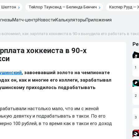
н Шелтон
Тейлор Таунсенд — Белинда Бенчич
Каспер Рууд — 
гнозы
Матч-центр
Новости
Калькуляторы
Приложения
 вспомнил, как зарплата хоккеиста в 90-х вынудила его работать в так
Ре
рплата хоккеиста в 90-х
кси
1
ушинский
, завоевавший золото на чемпионате
одах он, как и многие его коллеги, зарабатывал
 Сушинскому приходилось подрабатывать
2
арабатывали настолько мало, что им с женой
нькую девятку и подрабатывать в такси. По его
3
ерно 100 рублей, в то время как в такси его доход