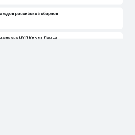
каждой российской сборной
чемпиона НХЛ Клода Лемье
лей-офф НХЛ-2026 при 4-0 в серии