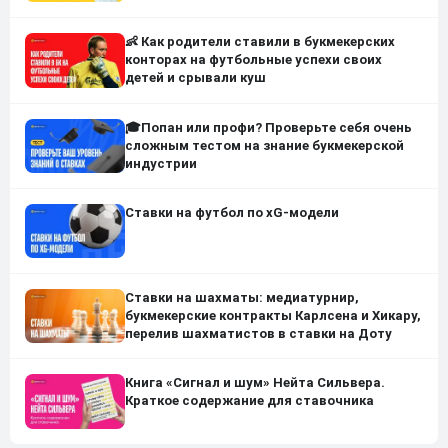
👶 Как родители ставили в букмекерских
конторах на футбольные успехи своих
детей и срывали куш
🎓Попан или профи? Проверьте себя очень
сложным тестом на знание букмекерской
индустрии
Ставки на футбол по xG-модели
Ставки на шахматы: медиатурнир,
букмекерские контракты Карлсена и Хикару,
перелив шахматистов в ставки на Доту
Книга «Сигнал и шум» Нейта Сильвера.
Краткое содержание для ставочника