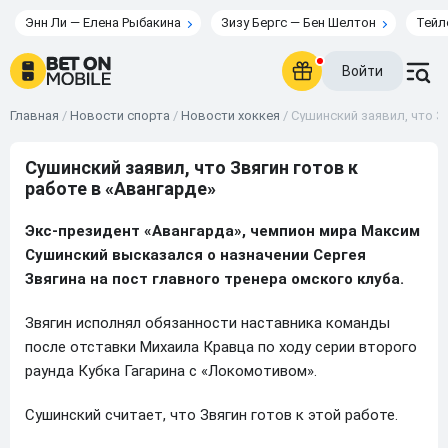
Энн Ли — Елена Рыбакина
Зизу Бергс — Бен Шелтон
Тейл
Войти
Главная
/
Новости спорта
/
Новости хоккея
/
Сушинский заявил, что З
Сушинский заявил, что Звягин готов к
работе в «Авангарде»
Экс-президент «Авангарда», чемпион мира Максим
Сушинский высказался о назначении Сергея
Звягина на пост главного тренера омского клуба.
Звягин исполнял обязанности наставника команды
после отставки Михаила Кравца по ходу серии второго
раунда Кубка Гагарина с «Локомотивом».
Сушинский считает, что Звягин готов к этой работе.