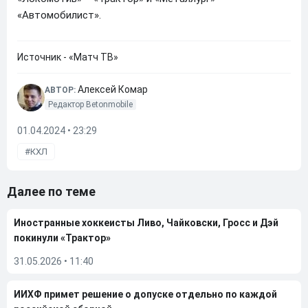
«Автомобилист».
Источник - «Матч ТВ»
Алексей Комар
АВТОР:
Редактор Betonmobile
01.04.2024 • 23:29
КХЛ
Далее по теме
Иностранные хоккеисты Ливо, Чайковски, Гросс и Дэй
покинули «Трактор»
31.05.2026
•
11:40
ИИХФ примет решение о допуске отдельно по каждой