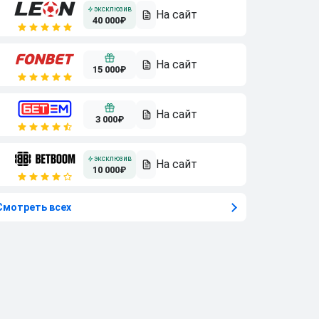
40 000₽
15 000₽
3 000₽
10 000₽
Смотреть всех