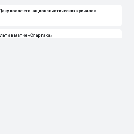
 Даку после его националистических кричалок
льти в матче «Спартака»
н объяснил курьезный пенальти в матче «Спартака»
6/27 в РПЛ