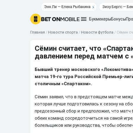
Энн Ли — Елена Рыбакина
Зизу Бергс — Бе
Букмекеры
Бонусы
Про
Главная
/
Новости спорта
/
Новости футбола
/
Сёмин сч
Сёмин считает, что «Спарта
давлением перед матчем с 
Бывший тренер московского «Локомотива
матча 19-го тура Российской Премьер-лиг
столичным «Спартаком».
Сёмин заявил, что в предстоящем матче межд
которая лучше подготовилась к сезону на сбо
предсезонный сбор и предположил, что матч 
обеих команд сосредоточиться на самой игре,
болельщиков или руководства, чтобы обеспе