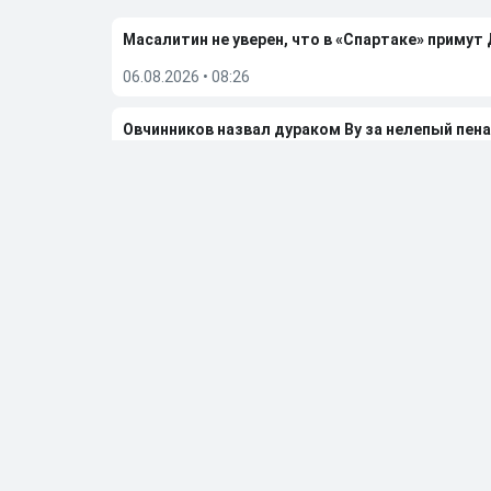
Масалитин не уверен, что в «Спартаке» примут
06.08.2026
•
08:26
Овчинников назвал дураком Ву за нелепый пена
04.08.2026
•
08:29
«Это проблема вратаря и защитника». Лапочки
02.08.2026
•
23:19
Гаджиев поделился ожиданиями от сезона-202
02.08.2026
•
07:49
Больше новостей
Выбор редакции