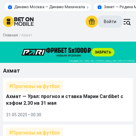
Динамо Москва — Динамо Махачкала
Зенит — Родина 
Войти
Главная
/
Ахмат
Ахмат
Прогнозы на футбол
Ахмат — Урал: прогноз и ставка Марии Cardibet с
кэфом 2.30 на 31 мая
31.05.2025 • 00:30
Прогнозы на футбол