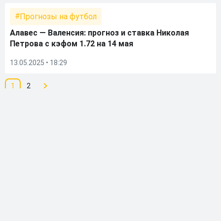
Прогнозы на футбол
Алавес — Валенсия: прогноз и ставка Николая
Петрова с кэфом 1.72 на 14 мая
13.05.2025 • 18:29
1
2
ФК Алавес (Витория-Гастейс) — основан в 1921 году. ФК
Алавес получил прозвища «славные» или «уничтожители
бобов». Клуб принимает соперников на стадионе
«Мендисорроса». Алавес в 2017-м играл в финале кубка
Испании, четырежды побеждал в Сегунде. В 2001-м Алавес
играл в финале Кубка УЕФА.
Лучшие игроки в истории Алавеса: Морено, Хорди Кройфф,
Ибаи Гомес, Токеро, Дейверсон, Феддаль, Руано.