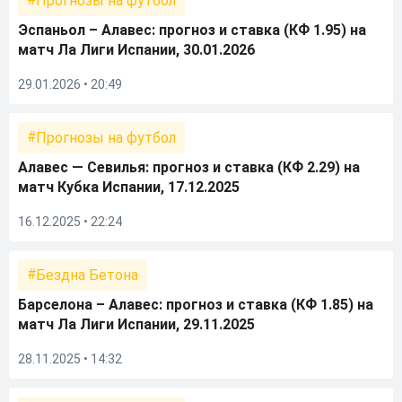
Прогнозы на футбол
Эспаньол – Алавес: прогноз и ставка (КФ 1.95) на
матч Ла Лиги Испании, 30.01.2026
29.01.2026 • 20:49
Прогнозы на футбол
Алавес — Севилья: прогноз и ставка (КФ 2.29) на
матч Кубка Испании, 17.12.2025
16.12.2025 • 22:24
Бездна Бетона
Барселона – Алавес: прогноз и ставка (КФ 1.85) на
матч Ла Лиги Испании, 29.11.2025
28.11.2025 • 14:32