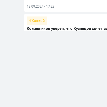
18.09.2024 • 17:28
Хоккей
Кожевников уверен, что Кузнецов хочет з
12.09.2024 • 17:44
Хоккей
Кожевников: «В Европе есть правильные л
20.08.2024 • 17:34
Хоккей
Олимпийский чемпион Кожевников назвал
18.07.2024 • 18:47