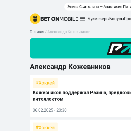
Элина Свитолина — Анастасия Пот
Букмекеры
Бонусы
Про
Главная
/
Александр Кожевников
Александр Кожевников
Хоккей
Кожевников поддержал Разина, предлож
интеллектом
06.02.2025 • 20:30
Хоккей