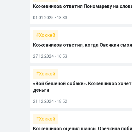
Кожевников ответил Пономареву на слова
01.01.2025 • 18:33
Хоккей
Кожевников ответил, когда Овечкин смож
27.12.2024 • 16:53
Хоккей
«Вой бешеной собаки». Кожевников хочет
деньги
21.12.2024 • 18:52
Хоккей
Кожевников оценил шансы Овечкина поби