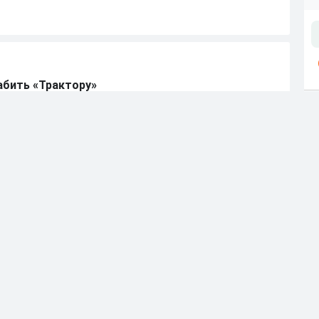
абить «Трактору»
юди, не то что поганец Гашек»
 переход Кузнецова в СКА шедевром