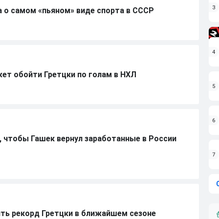
3
 о самом «пьяном» виде спорта в СССР
4
ет обойти Гретцки по голам в НХЛ
5
6
, чтобы Гашек вернул заработанные в России
7
ть рекорд Гретцки в ближайшем сезоне