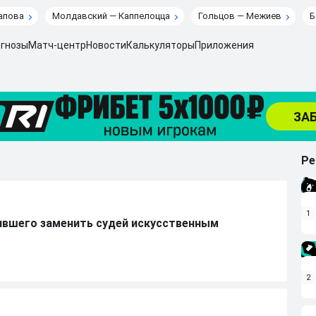
апова
Молдавский — Каппелоцца
Гольцов — Межиев
Б
гнозы
Матч-центр
Новости
Калькуляторы
Приложения
Ре
1
ившего заменить судей искусственным
2