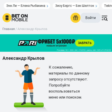
Энн Ли — Елена Рыбакина
Зизу Бергс — Бен Шелтон
Тейл
Войти
Главная
/
Александр Крылов
Александр Крылов
К сожалению,
материалы по данному
запросу отсутствуют.
Попробуйте
воспользоваться
меню или поиском.