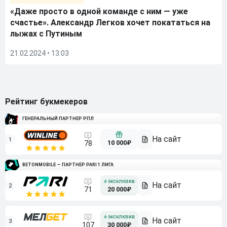
«Даже просто в одной команде с ним — уже
счастье». Александр Легков хочет покататься на
лыжах с Путиным
21.02.2024 • 13:03
Рейтинг букмекеров
ГЕНЕРАЛЬНЫЙ ПАРТНЕР РПЛ
1
10 000₽
78
BETONMOBILE — ПАРТНЕР PARI 1 ЛИГА
2
71
20 000₽
3
107
30 000₽