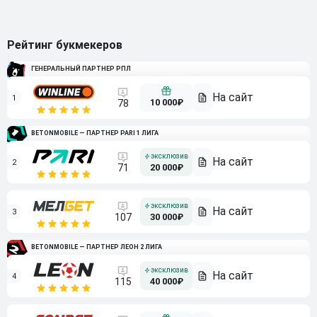
Рейтинг букмекеров
ГЕНЕРАЛЬНЫЙ ПАРТНЕР РПЛ
1
10 000₽
78
BETONMOBILE — ПАРТНЕР PARI 1 ЛИГА
2
71
20 000₽
3
107
30 000₽
BETONMOBILE — ПАРТНЕР ЛЕОН 2 ЛИГА
4
115
40 000₽