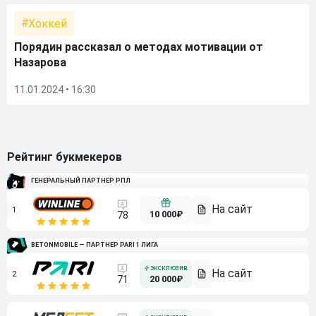
Хоккей
Порядин рассказал о методах мотивации от
Назарова
11.01.2024 • 16:30
Рейтинг букмекеров
ГЕНЕРАЛЬНЫЙ ПАРТНЕР РПЛ
1
10 000₽
78
BETONMOBILE — ПАРТНЕР PARI 1 ЛИГА
2
71
20 000₽