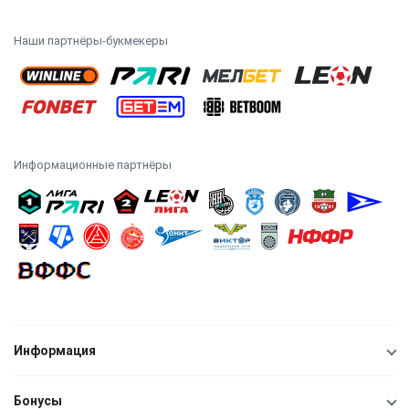
Наши партнёры-букмекеры
Информационные партнёры
Информация
Бонусы