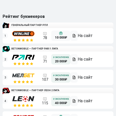
Рейтинг букмекеров
ГЕНЕРАЛЬНЫЙ ПАРТНЕР РПЛ
1
10 000₽
78
BETONMOBILE — ПАРТНЕР PARI 1 ЛИГА
2
71
20 000₽
3
107
30 000₽
BETONMOBILE — ПАРТНЕР ЛЕОН 2 ЛИГА
4
115
40 000₽