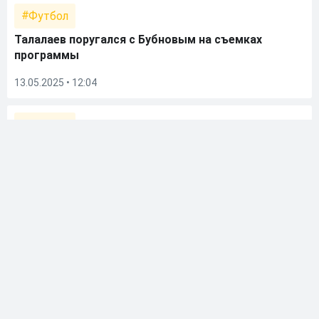
Футбол
Талалаев поругался с Бубновым на съемках
программы
13.05.2025 • 12:04
Футбол
Талалаев прокомментировал выход «Балтики» в
РПЛ
11.05.2025 • 15:50
Футбол
Полузащитник «Балтики»: «Жесткая дисциплина
появилась после прихода Талалаева. Можно
сказать, он нас заставил»
27.12.2024 • 14:12