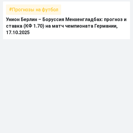
Прогнозы на футбол
Унион Берлин – Боруссия Менхенгладбах: прогноз и
ставка (КФ 1.70) на матч чемпионата Германии,
17.10.2025
16.10.2025 • 22:44
Прогнозы на футбол
Штутгарт — Боруссия Менхенгладбах: прогноз и
ставка (КФ. 1.60) на матч Бундеслиги, 30.08.2025
29.08.2025 • 15:11
1
2
3
ФК Боруссия (Менхенгладбах) — основан в 1900 году. ФК
Боруссия (Менхенгладбах) получил прозвища «жеребцы» и
«черно-бело-зеленые». Клуб принимает соперников на