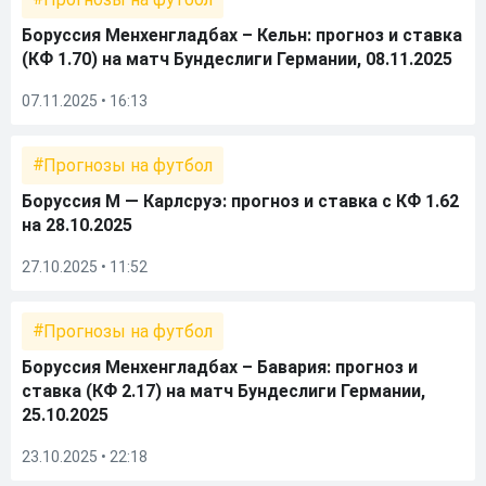
Боруссия Менхенгладбах – Кельн: прогноз и ставка
(КФ 1.70) на матч Бундеслиги Германии, 08.11.2025
07.11.2025 • 16:13
Прогнозы на футбол
Боруссия М — Карлсруэ: прогноз и ставка с КФ 1.62
на 28.10.2025
27.10.2025 • 11:52
Прогнозы на футбол
Боруссия Менхенгладбах – Бавария: прогноз и
ставка (КФ 2.17) на матч Бундеслиги Германии,
25.10.2025
23.10.2025 • 22:18