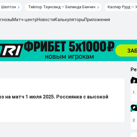
н Шелтон
Тейлор Таунсенд — Белинда Бенчич
Каспер Рууд — 
гнозы
Матч-центр
Новости
Калькуляторы
Приложения
Ре
1
з на матч 1 июля 2025. Россиянка с высокой
2