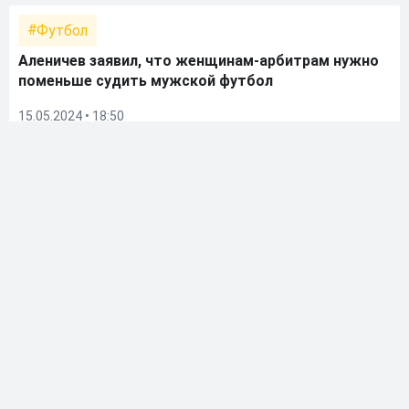
Футбол
Аленичев заявил, что женщинам-арбитрам нужно
поменьше судить мужской футбол
15.05.2024 • 18:50
Футбол
Филимонов возглавил команду Медиалиги,
Аленичев и Титов вошли в тренерский штаб
14.05.2024 • 21:38
Футбол
Аленичев рассказал, какой футболист из прошлого
помог бы «Спартаку»
07.05.2024 • 18:04