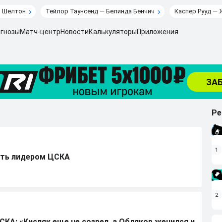
н Шелтон
Тейлор Таунсенд — Белинда Бенчич
Каспер Рууд — 
гнозы
Матч-центр
Новости
Калькуляторы
Приложения
Ре
1
ать лидером ЦСКА
2
КА: «Кисляк еще не созрел, а Обляков женился и