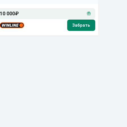
10 000₽
20 000₽
40 000₽
15 000₽