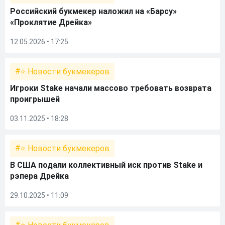
Российский букмекер наложил на «Барсу»
«Проклятие Дрейка»
12.05.2026 • 17:25
⭐ Новости букмекеров
Игроки Stake начали массово требовать возврата
проигрышей
03.11.2025 • 18:28
⭐ Новости букмекеров
В США подали коллективный иск против Stake и
рэпера Дрейка
29.10.2025 • 11:09