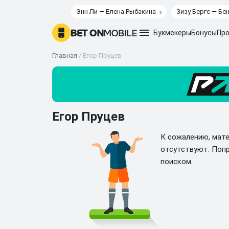
Энн Ли — Елена Рыбакина
Зизу Бергс — Бе
Букмекеры
Бонусы
Про
Главная
/
Егор Пруцев
Егор Пруцев
К сожалению, мате
отсутствуют. Поп
поиском.