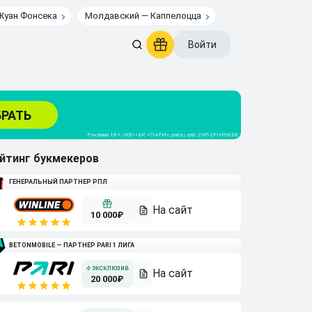
Жуан Фонсека
Молдавский — Каппелоцца
Войти
йтинг букмекеров
ГЕНЕРАЛЬНЫЙ ПАРТНЕР РПЛ
10 000₽
BETONMOBILE — ПАРТНЕР PARI 1 ЛИГА
20 000₽