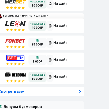
30 000₽
BETONMOBILE — ПАРТНЕР ЛЕОН 2 ЛИГА
40 000₽
15 000₽
3 000₽
10 000₽
Смотреть всех
Бонусы букмекеров