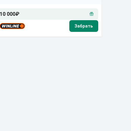
10 000₽
20 000₽
40 000₽
15 000₽