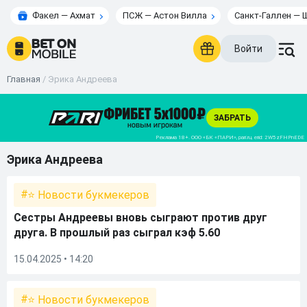
Факел — Ахмат
ПСЖ — Астон Вилла
Санкт-Галлен — 
Войти
Главная
/
Эрика Андреева
Эрика Андреева
⭐ Новости букмекеров
Сестры Андреевы вновь сыграют против друг
друга. В прошлый раз сыграл кэф 5.60
15.04.2025 • 14:20
⭐ Новости букмекеров