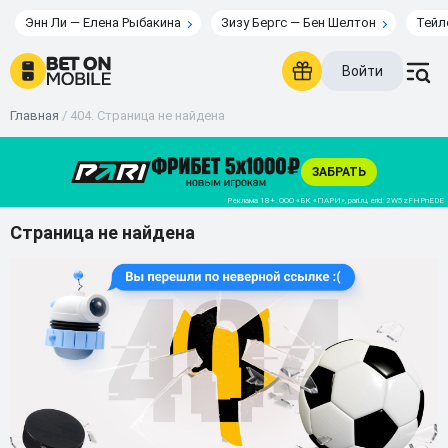
Энн Ли — Елена Рыбакина
Зизу Бергс — Бен Шелтон
Тейл
Войти
Главная
/
404. Страница не найдена
Страница не найдена