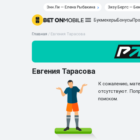
Энн Ли — Елена Рыбакина
Зизу Бергс — Бе
Букмекеры
Бонусы
Про
Главная
/
Евгения Тарасова
Евгения Тарасова
К сожалению, мате
отсутствуют. Поп
поиском.