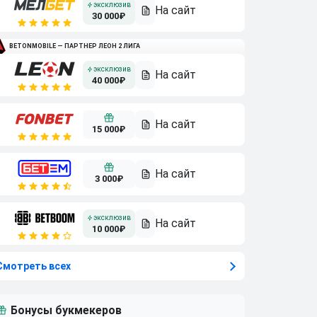
30 000₽
BETONMOBILE — ПАРТНЕР ЛЕОН 2 ЛИГА
40 000₽
15 000₽
3 000₽
10 000₽
Смотреть всех
Бонусы букмекеров