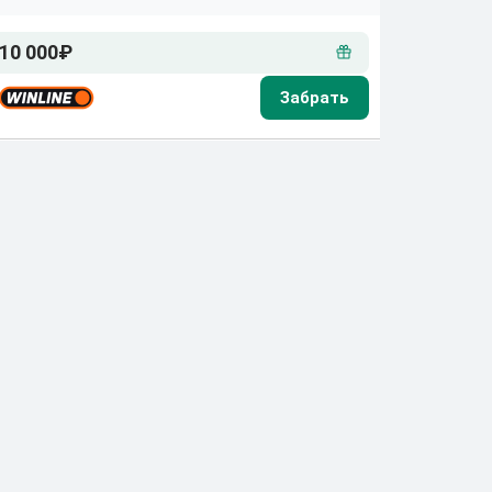
10 000₽
20 000₽
40 000₽
15 000₽