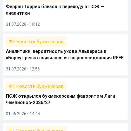
Ферран Торрес близок к переходу в ПСЖ —
аналитики
31.07.2026 • 19:12
⭐ Новости букмекеров
Аналитики: вероятность ухода Альвареса в
«Барсу» резко снизилась из-за расследования RFEF
31.07.2026 • 12:56
⭐ Новости букмекеров
ПСЖ открылся букмекерским фаворитом Лиги
чемпионов-2026/27
01.06.2026 • 14:44