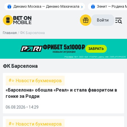
Динамо Москва — Динамо Махачкала
Зенит — Родина 
Войти
Главная
/
ФК Барселона
ФК Барселона
⭐ Новости букмекеров
«Барселона» обошла «Реал» и стала фаворитом в
гонке за Родри
06.08.2026 • 14:29
⭐ Новости букмекеров