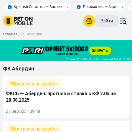
Крылья Советов — Балтика
Локомотив — Акрон
Войти
Главная
/
ФК Абердин
ФК Абердин
Прогнозы на футбол
ФКСБ — Абердин: прогноз и ставка с КФ 2.05 на
28.08.2025
27.08.2025 • 09:48
Прогнозы на футбол