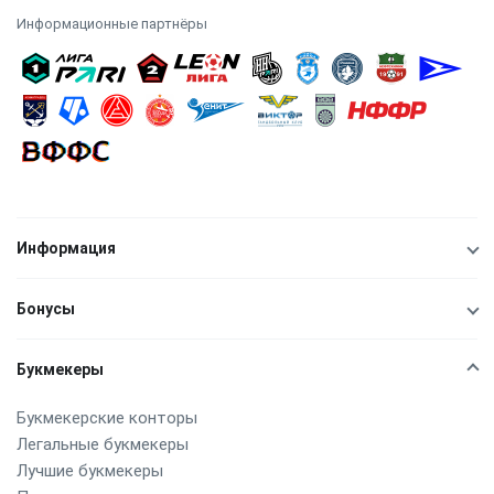
Информационные партнёры
Информация
Бонусы
Букмекеры
Букмекерские конторы
Легальные букмекеры
Лучшие букмекеры