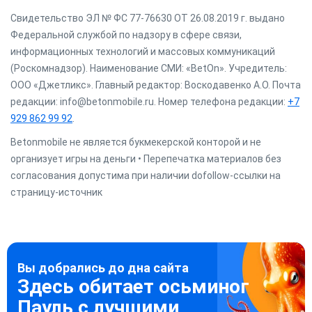
Свидетельство ЭЛ № ФС 77-76630 ОТ 26.08.2019 г. выдано
Федеральной службой по надзору в сфере связи,
информационных технологий и массовых коммуникаций
(Роскомнадзор). Наименование СМИ: «BetOn». Учредитель:
ООО «Джетликс». Главный редактор: Воскодавенко А.О. Почта
редакции: info@betonmobile.ru. Номер телефона редакции:
+7
929 862 99 92
.
Betonmobile не является букмекерской конторой и не
организует игры на деньги • Перепечатка материалов без
согласования допустима при наличии dofollow-ссылки на
страницу-источник