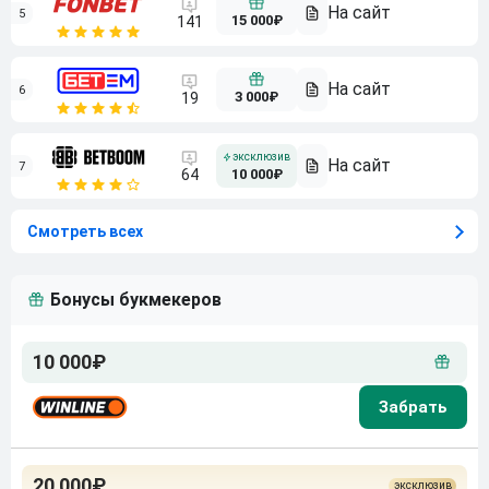
5
15 000₽
141
6
3 000₽
19
7
64
10 000₽
Смотреть всех
Бонусы букмекеров
10 000₽
20 000₽