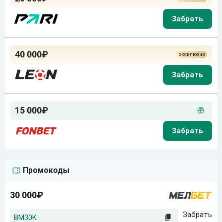
40 000₽
15 000₽
Промокоды
30 000₽
BM30K