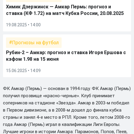
Химик Дзержинск — Амкар Пермь: прогноз и
ставка (КФ 1.72) на матч Кубка России, 20.08.2025
19.08.2025 • 14:00
Прогнозы на футбол
Рубин-2 – Амкар: прогноз и ставка Игоря Ершова с
кэфом 1.98 на 15 июня
15.06.2025 • 14:09
ФК Амкар (Пермь) — основан в 1994 году. ФК Амкар (Пермь)
получил прозвище «красно-черные». Клуб принимает
соперников на стадионе «Звезда». Амкар в 2003-м победил
в Первом дивизионе, а в 2008-м дошел до финала кубка
страны и занял 4-е место в РПЛ. Кроме того, летом 2008-го
года Амкар (Пермь) играл в квалификации Лиги Европы.
Лучшие игроки в истории Амкара: Парамонов, Попов, Пеев,