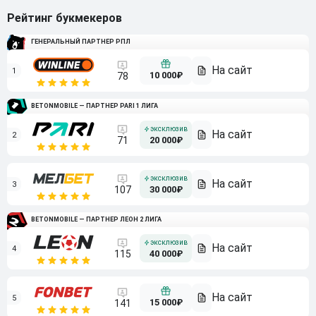
Рейтинг букмекеров
ГЕНЕРАЛЬНЫЙ ПАРТНЕР РПЛ
1
10 000₽
78
BETONMOBILE — ПАРТНЕР PARI 1 ЛИГА
2
71
20 000₽
3
107
30 000₽
BETONMOBILE — ПАРТНЕР ЛЕОН 2 ЛИГА
4
115
40 000₽
5
15 000₽
141