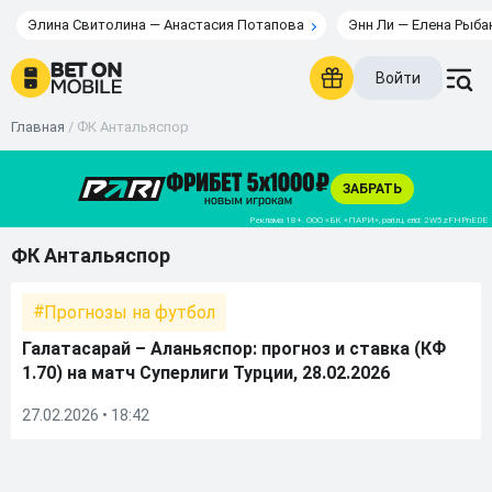
Элина Свитолина — Анастасия Потапова
Энн Ли — Елена Рыба
Войти
Главная
/
ФК Антальяспор
ФК Антальяспор
Прогнозы на футбол
Галатасарай – Аланьяспор: прогноз и ставка (КФ
1.70) на матч Суперлиги Турции, 28.02.2026
27.02.2026 • 18:42