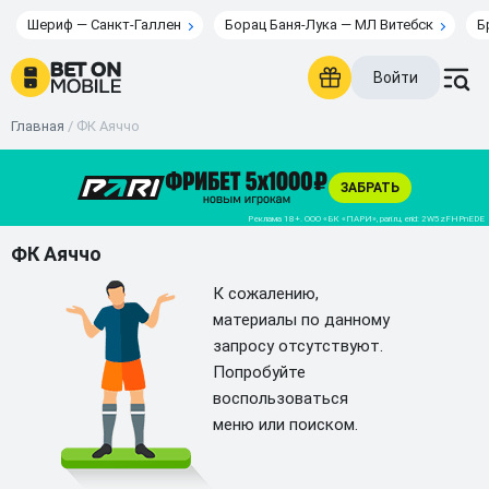
Шериф — Санкт-Галлен
Борац Баня-Лука — МЛ Витебск
Б
Войти
Главная
/
ФК Аяччо
ФК Аяччо
К сожалению,
материалы по данному
запросу отсутствуют.
Попробуйте
воспользоваться
меню или поиском.