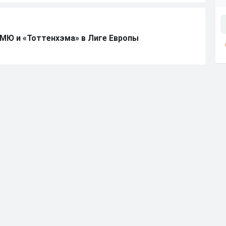
 МЮ и «Тоттенхэма» в Лиге Европы
 2025