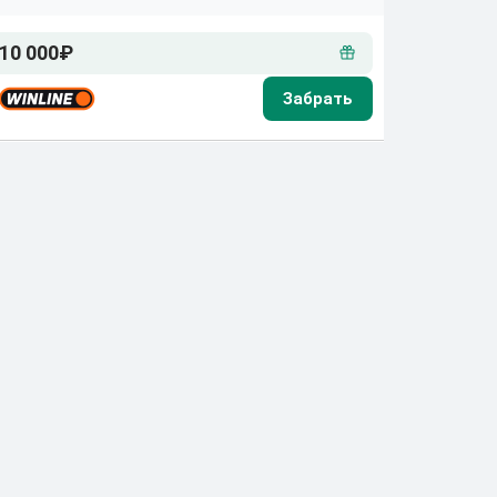
10 000₽
20 000₽
40 000₽
15 000₽