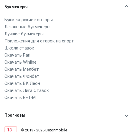
Букмекеры
Букмекерские конторы
Легальные букмекеры
Лучшие букмекеры
Приложения для ставок на спорт
Школа ставок
Скачать Pari
Скачать Winline
Скачать Мелбет
Скачать Фонбет
Скачать БК Леон
Скачать Лига Ставок
Скачать БЕТ-М
Прогнозы
18+
© 2013 - 2026 Betonmobile