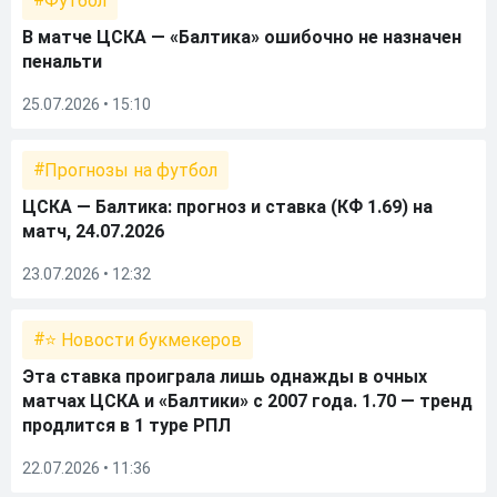
Футбол
В матче ЦСКА — «Балтика» ошибочно не назначен
пенальти
25.07.2026 • 15:10
Прогнозы на футбол
ЦСКА — Балтика: прогноз и ставка (КФ 1.69) на
матч, 24.07.2026
23.07.2026 • 12:32
⭐ Новости букмекеров
Эта ставка проиграла лишь однажды в очных
матчах ЦСКА и «Балтики» с 2007 года. 1.70 — тренд
продлится в 1 туре РПЛ
22.07.2026 • 11:36