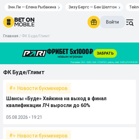
Энн Ли — Елена Рыбакина
Зизу Бергс — Бен Шелтон
Тейл
Войти
Главная
/
ФК Буде/Глимт
ФК Буде/Глимт
⭐ Новости букмекеров
Шансы «Буде» Хайкина на выход в финал
квалификации ЛЧ выросли до 60%
05.08.2026 • 19:21
⭐ Новости букмекеров