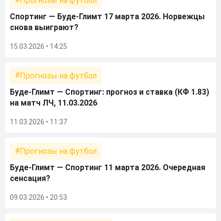
Прогнозы на футбол
Спортинг — Буде-Глимт 17 марта 2026. Норвежцы
снова выиграют?
15.03.2026 • 14:25
Прогнозы на футбол
Буде-Глимт — Спортинг: прогноз и ставка (КФ 1.83)
на матч ЛЧ, 11.03.2026
11.03.2026 • 11:37
Прогнозы на футбол
Буде-Глимт — Спортинг 11 марта 2026. Очередная
сенсация?
09.03.2026 • 20:53