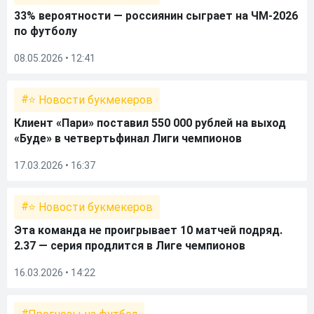
33% вероятности — россиянин сыграет на ЧМ-2026
по футболу
08.05.2026 • 12:41
⭐ Новости букмекеров
Клиент «Пари» поставил 550 000 рублей на выход
«Буде» в четвертьфинал Лиги чемпионов
17.03.2026 • 16:37
⭐ Новости букмекеров
Эта команда не проигрывает 10 матчей подряд.
2.37 — серия продлится в Лиге чемпионов
16.03.2026 • 14:22