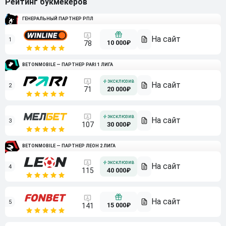
Рейтинг букмекеров
ГЕНЕРАЛЬНЫЙ ПАРТНЕР РПЛ
1
10 000₽
78
BETONMOBILE — ПАРТНЕР PARI 1 ЛИГА
2
71
20 000₽
3
107
30 000₽
BETONMOBILE — ПАРТНЕР ЛЕОН 2 ЛИГА
4
115
40 000₽
5
15 000₽
141