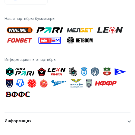
Наши партнёры-букмекеры
Информационные партнёры
Информация