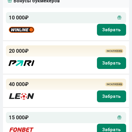
Бонусы букмекеров
10 000₽
20 000₽
40 000₽
15 000₽