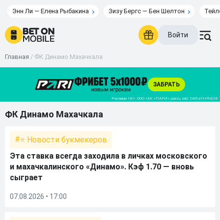
Энн Ли — Елена Рыбакина
Зизу Бергс — Бен Шелтон
Тейл
Войти
Главная
/
ФК Динамо Махачкала
ФК Динамо Махачкала
⭐ Новости букмекеров
Эта ставка всегда заходила в личках московского
и махачкалинского «Динамо». Кэф 1.70 — вновь
сыграет
07.08.2026 • 17:00