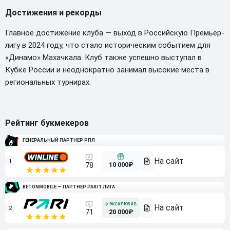
Достижения и рекорды
Главное достижение клуба — выход в Российскую Премьер-
лигу в 2024 году, что стало историческим событием для
«Динамо» Махачкала. Клуб также успешно выступал в
Кубке России и неоднократно занимал высокие места в
региональных турнирах.
Рейтинг букмекеров
ГЕНЕРАЛЬНЫЙ ПАРТНЕР РПЛ
1
10 000₽
78
BETONMOBILE — ПАРТНЕР PARI 1 ЛИГА
2
71
20 000₽