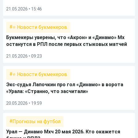
21.05.2026 • 15:46
⭐ Новости букмекеров
Букмекеры уверены, что «Акрон» и «Динамо» Мх
останутся в РПЛ после первых стыковых матчей
21.05.2026 • 09:23
⭐ Новости букмекеров
Экс-судья Лапочкин про гол «Динамо» в ворота
«Урала: «Странно, что засчитали»
20.05.2026 • 19:59
Прогнозы на футбол
Урал — Динамо Мхч 20 мая 2026. Кто окажется