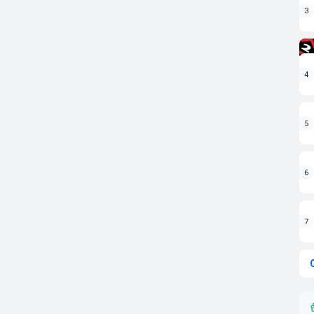
3
4
5
6
7