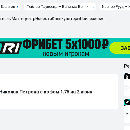
н Шелтон
Тейлор Таунсенд — Белинда Бенчич
Каспер Рууд — 
гнозы
Матч-центр
Новости
Калькуляторы
Приложения
Ре
1
Николая Петрова с кэфом 1.75 на 2 июня
2