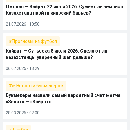
Омония — Кайрат 22 июля 2026. Сумеет ли чемпион
Казахстана пройти кипрский барьер?
21.07.2026 • 10:50
Прогнозы на футбол
Кайрат — Сутьеска 8 июля 2026. Сделают ли
казахстанцы уверенный шаг дальше?
06.07.2026 • 13:29
⭐ Новости букмекеров
Букмекеры назвали самый вероятный счет матча
«Зенит» — «Кайрат»
28.03.2026 • 07:00