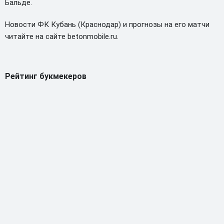
Бальде.
Новости ФК Кубань (Краснодар) и прогнозы на его матчи
читайте на сайте betonmobile.ru.
Рейтинг букмекеров
ГЕНЕРАЛЬНЫЙ ПАРТНЕР РПЛ
1
10 000₽
78
BETONMOBILE — ПАРТНЕР PARI 1 ЛИГА
2
71
20 000₽
3
107
30 000₽
BETONMOBILE — ПАРТНЕР ЛЕОН 2 ЛИГА