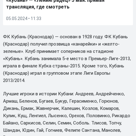
«Кубань» — «Ленинградец» 5 мая: прямая
трансляция, где смотреть
05.05.2024 • 11:33
ФК Кубань (Краснодар) — основан в 1928 году. ФК Кубань
(Краснодар) получил прозвища «канарейки» и «желто-
зеленые». Клуб принимает соперников на стадионе
«Кубань». Кубань занимала 5-е место в Премьер-Лиге-2013,
играла в финале Кубка страны-2015. Кроме того, Кубань
(Краснодар) играл в групповом этапе Лиги Европы
2013/2014.
Лучшие игроки в истории Кубани: Андреев, Андрейченко,
Армаш, Беленов, Бугаев, Букур, Герасименко, Горюнов,
Дикань, Ермак, Жавнерчик, Калешин, Козлов, Комаров,
Кулик, Кущ, Ленгиел, Лысенко, Орехов, Половинко, Рикардо
Байано, Саркисов, Селин, Семин, Соболь. Тлисов, Топчу,
Шандан, Юдин, Гай, Гогниев, Фелипе Сантана, Манолев,