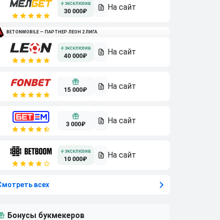
30 000₽
BETONMOBILE — ПАРТНЕР ЛЕОН 2 ЛИГА
40 000₽
15 000₽
3 000₽
10 000₽
Смотреть всех
Бонусы букмекеров