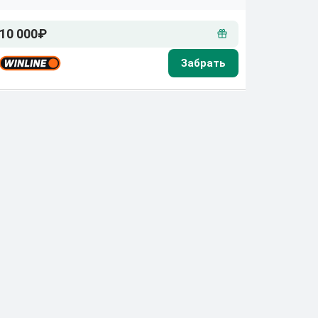
10 000₽
20 000₽
40 000₽
15 000₽