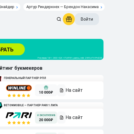
Шнайдер
Артур Риндеркнех — Брендон Накасима
Войти
йтинг букмекеров
ГЕНЕРАЛЬНЫЙ ПАРТНЕР РПЛ
10 000₽
BETONMOBILE — ПАРТНЕР PARI 1 ЛИГА
20 000₽