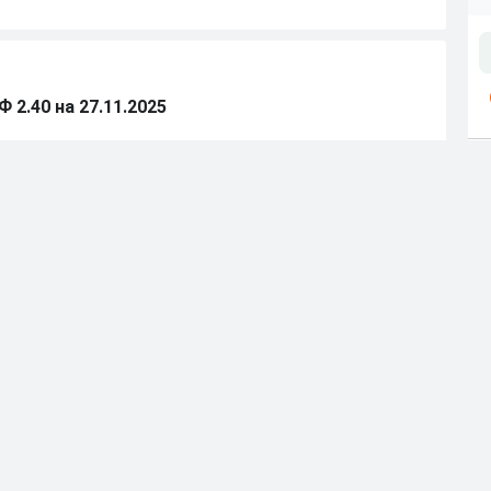
 2.40 на 27.11.2025
1.56 на матч Лудогорец — Бетис.
Ф 1.90 на 24.09.2025