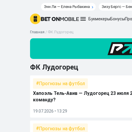
Энн Ли — Елена Рыбакина
Зизу Бергс — Бе
Букмекеры
Бонусы
Про
Главная
/
ФК Лудогорец
ФК Лудогорец
Прогнозы на футбол
Хапоэль Тель-Авив — Лудогорец 23 июля 
команду?
19.07.2026 • 13:29
Прогнозы на футбол