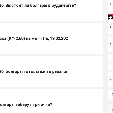
3
26. Выстоят ли болгары в Будапеште?
4
а (КФ 2.60) на матч ЛЕ, 19.02.202
5
6
26. Болгары готовы взять реванш
7
Болгары заберут три очка?