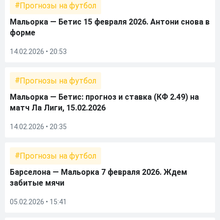
Прогнозы на футбол
Мальорка — Бетис 15 февраля 2026. Антони снова в
форме
14.02.2026 • 20:53
Прогнозы на футбол
Мальорка — Бетис: прогноз и ставка (КФ 2.49) на
матч Ла Лиги, 15.02.2026
14.02.2026 • 20:35
Прогнозы на футбол
Барселона — Мальорка 7 февраля 2026. Ждем
забитые мячи
05.02.2026 • 15:41