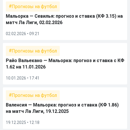
Прогнозы на футбол
Мальорка — Севилья: прогноз и ставка (КФ 3.15) на
матч Ла Лиги, 02.02.2026
02.02.2026 • 09:21
Прогнозы на футбол
Райо Вальекано — Мальорка: прогноз и ставка с КФ
1.62 на 11.01.2026
10.01.2026 • 17:41
Прогнозы на футбол
Валенсия — Мальорка: прогноз и ставка (КФ 1.86)
на матч Ла Лиги, 19.12.2025
19.12.2025 • 12:18