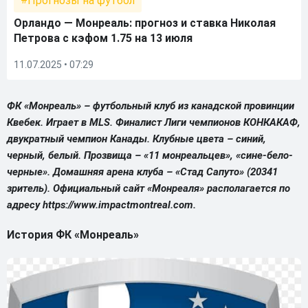
Прогнозы на футбол
Орландо — Монреаль: прогноз и ставка Николая
Петрова с кэфом 1.75 на 13 июля
11.07.2025 • 07:29
ФК «Монреаль» – футбольный клуб из канадской провинции
Квебек. Играет в MLS. Финалист Лиги чемпионов КОНКАКАФ,
двукратный чемпион Канады. Клубные цвета – синий,
черный, белый. Прозвища – «11 монреальцев», «сине-бело-
черные». Домашняя арена клуба – «Стад Сапуто» (20341
зритель). Официальный сайт «Монреаля» располагается по
адресу https://www.impactmontreal.com.
История ФК «Монреаль»